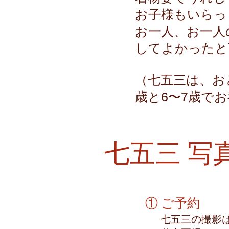
お子様もいらっ
お一人、お一人
してよかったと
（七五三は、お
歳と6〜7歳で
七五三 写
​① ご予約
七五三の撮影