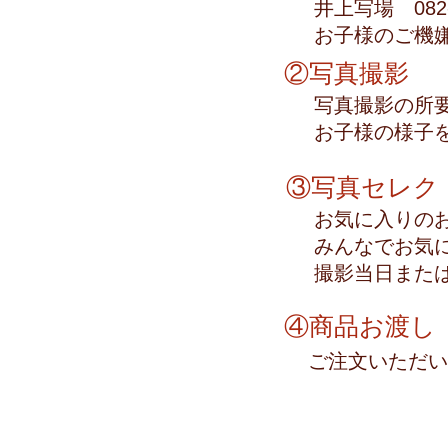
井上写場 082
お子様のご機
②写真撮影
写真撮影の所要
お子様の様子
​③写真セレク
お気に入りの
みんなでお気
撮影当日また
④商品お渡し
ご注文いただい