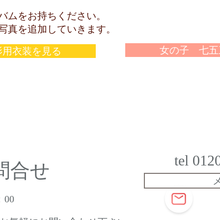
ムをお持ちください。
真を追加していきます。
女の子 七五
影用衣装を見る
tel 012
問合せ
メール
00