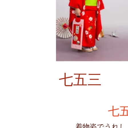
七五三
七
着物姿でうれし