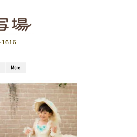
-1616
）
More